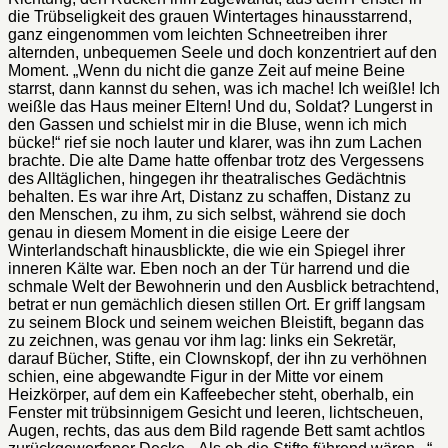
die Trübseligkeit des grauen Wintertages hinausstarrend,
ganz eingenommen vom leichten Schneetreiben ihrer
alternden, unbequemen Seele und doch konzentriert auf den
Moment. „Wenn du nicht die ganze Zeit auf meine Beine
starrst, dann kannst du sehen, was ich mache! Ich weißle! Ich
weißle das Haus meiner Eltern! Und du, Soldat? Lungerst in
den Gassen und schielst mir in die Bluse, wenn ich mich
bücke!“ rief sie noch lauter und klarer, was ihn zum Lachen
brachte. Die alte Dame hatte offenbar trotz des Vergessens
des Alltäglichen, hingegen ihr theatralisches Gedächtnis
behalten. Es war ihre Art, Distanz zu schaffen, Distanz zu
den Menschen, zu ihm, zu sich selbst, während sie doch
genau in diesem Moment in die eisige Leere der
Winterlandschaft hinausblickte, die wie ein Spiegel ihrer
inneren Kälte war. Eben noch an der Tür harrend und die
schmale Welt der Bewohnerin und den Ausblick betrachtend,
betrat er nun gemächlich diesen stillen Ort. Er griff langsam
zu seinem Block und seinem weichen Bleistift, begann das
zu zeichnen, was genau vor ihm lag: links ein Sekretär,
darauf Bücher, Stifte, ein Clownskopf, der ihn zu verhöhnen
schien, eine abgewandte Figur in der Mitte vor einem
Heizkörper, auf dem ein Kaffeebecher steht, oberhalb, ein
Fenster mit trübsinnigem Gesicht und leeren, lichtscheuen,
Augen, rechts, das aus dem Bild ragende Bett samt achtlos