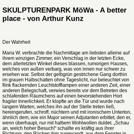
SKULPTURENPARK MöWa - A better
place - von Arthur Kunz
Der Wahrheit
Maria W. verbrachte die Nachmittage am liebsten alleine auf
ihrem winzigen Zimmer, ein Verschlag in der letzten Ecke,
dem allerletzten Winkel dieses blassen, rumorigen Hauses,
welches von außen verbarg, was von innen nur schwer zu
ersehen war. Selbst der gelbgrün gestrichene Gang dorthin
im grauen Halbschatten ohne Tageslicht, nur beleuchtet von
flink flackernden Leuchtstofflampen einer anderen Zeit, einer
anderen Belegschaft, verwies bereits vor dem Betreten des
schlafenden Räumchens auf einen bevorstehenden Hort
fragiler Innerlichkeit. Er klopfte an die Tür und wurde nach
langem Warten, welches ihn auf der Stelle treten ließ,
hereingerufen, schroff, nüchtern und mit ironischem Unterton,
ähnlich dem, wie ein Major seinen Adjutanten erbittet, den er,
wenn überhaupt, nur mit halbem Wohlwollen duldet. „Schau
an, welch hoher Besuch!“ schallte es kräftig aus ihrer
Richtung, den Rücken ihm zugewandt, aus dem Fenster in